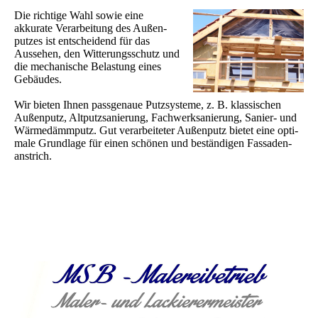
Die richtige Wahl sowie eine
akkurate Verarbeitung des Au­ßen­
putzes ist ent­schei­dend für das
Aussehen, den Wit­te­rungs­schutz und
die mechanische Be­las­tung eines
Gebäudes.
Wir bieten Ihnen passgenaue Putzsysteme, z. B. klassischen
Außenputz, Alt­putz­sa­nie­rung, Fachwerksanierung, Sanier- und
Wär­me­dämm­putz. Gut verarbeiteter Au­ßen­putz bietet eine op­ti­
male Grundlage für einen schönen und beständigen Fas­sa­den­
anstrich.